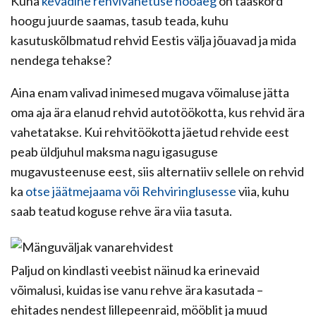
Kuna
kevadine rehvivahetuse hooaeg
on taaskord
hoogu juurde saamas, tasub teada, kuhu
kasutuskõlbmatud rehvid Eestis välja jõuavad ja mida
nendega tehakse?
Aina enam valivad inimesed mugava võimaluse jätta
oma aja ära elanud rehvid autotöökotta, kus rehvid ära
vahetatakse. Kui rehvitöökotta jäetud rehvide eest
peab üldjuhul maksma nagu igasuguse
mugavusteenuse eest, siis alternatiiv sellele on rehvid
ka
otse jäätmejaama või Rehviringlusesse
viia, kuhu
saab teatud koguse rehve ära viia tasuta.
Paljud on kindlasti veebist näinud ka erinevaid
võimalusi, kuidas ise vanu rehve ära kasutada –
ehitades nendest lillepeenraid, mööblit ja muud