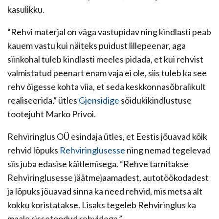
kasulikku.
“Rehvi materjal on väga vastupidav ning kindlasti peab
kauem vastu kui näiteks puidust lillepeenar, aga
siinkohal tuleb kindlasti meeles pidada, et kui rehvist
valmistatud peenart enam vaja ei ole, siis tuleb ka see
rehv õigesse kohta viia, et seda keskkonnasõbralikult
realiseerida,” ütles
Gjensidige
sõidukikindlustuse
tootejuht Marko Privoi.
Rehviringlus OÜ esindaja ütles, et Eestis jõuavad kõik
rehvid lõpuks
Rehviringlusesse
ning nemad tegelevad
siis juba edasise käitlemisega. “Rehve tarnitakse
Rehviringlusesse jäätmejaamadest, autotöökodadest
ja lõpuks jõuavad sinna ka need rehvid, mis metsa alt
kokku koristatakse. Lisaks tegeleb Rehviringlus ka
maale sissetoodud rehvidega.”