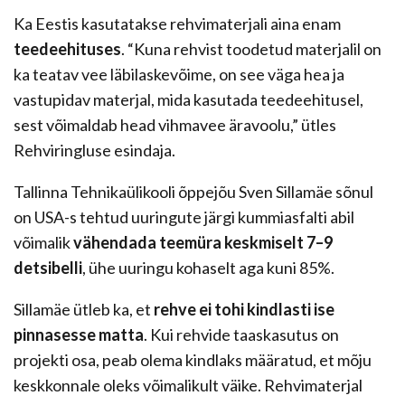
Ka Eestis kasutatakse rehvimaterjali aina enam
teedeehituses
. “Kuna rehvist toodetud materjalil on
ka teatav vee läbilaskevõime, on see väga hea ja
vastupidav materjal, mida kasutada teedeehitusel,
sest võimaldab head vihmavee äravoolu,” ütles
Rehviringluse esindaja.
Tallinna Tehnikaülikooli õppejõu Sven Sillamäe sõnul
on USA-s tehtud uuringute järgi kummiasfalti abil
võimalik
vähendada teemüra keskmiselt 7–9
detsibelli
, ühe uuringu kohaselt aga kuni 85%.
Sillamäe ütleb ka, et
rehve ei tohi kindlasti ise
pinnasesse matta
. Kui rehvide taaskasutus on
projekti osa, peab olema kindlaks määratud, et mõju
keskkonnale oleks võimalikult väike. Rehvimaterjal