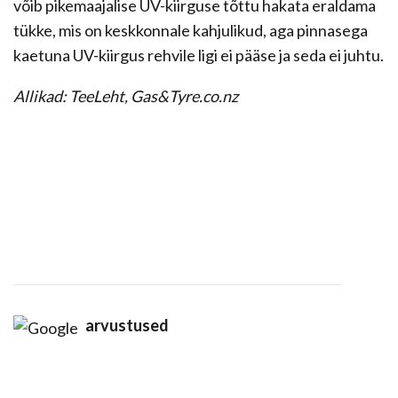
võib pikemaajalise UV-kiirguse tõttu hakata eraldama
tükke, mis on keskkonnale kahjulikud, aga pinnasega
kaetuna UV-kiirgus rehvile ligi ei pääse ja seda ei juhtu.
Allikad: TeeLeht, Gas&Tyre.co.nz
arvustused