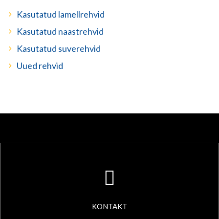
Kasutatud lamellrehvid
Kasutatud naastrehvid
Kasutatud suverehvid
Uued rehvid
KONTAKT