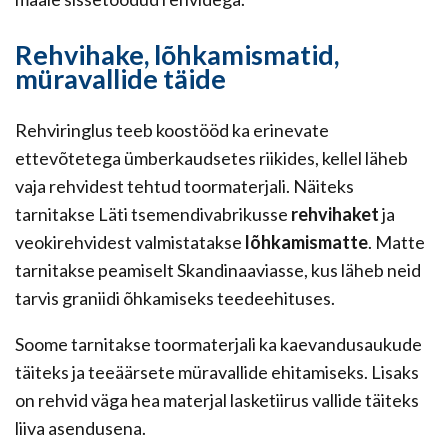
Rehvihake, lõhkamismatid,
müravallide täide
Rehviringlus teeb koostööd ka erinevate
ettevõtetega ümberkaudsetes riikides, kellel läheb
vaja rehvidest tehtud toormaterjali. Näiteks
tarnitakse Läti tsemendivabrikusse
rehvihaket
ja
veokirehvidest valmistatakse
lõhkamismatte
. Matte
tarnitakse peamiselt Skandinaaviasse, kus läheb neid
tarvis graniidi õhkamiseks teedeehituses.
Soome tarnitakse toormaterjali ka kaevandusaukude
täiteks ja teeäärsete müravallide ehitamiseks. Lisaks
on rehvid väga hea materjal lasketiirus vallide täiteks
liiva asendusena.