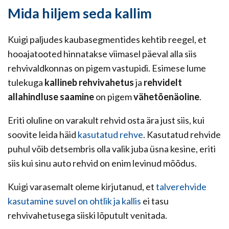
Mida hiljem seda kallim
Kuigi paljudes kaubasegmentides kehtib reegel, et
hooajatooted hinnatakse viimasel päeval alla siis
rehvivaldkonnas on pigem vastupidi. Esimese lume
tulekuga
kallineb rehvivahetus
ja
rehvidelt
allahindluse saamine
on pigem
vähetõenäoline
.
Eriti oluline on varakult rehvid osta ära just siis, kui
soovite leida häid
kasutatud rehve
. Kasutatud rehvide
puhul võib detsembris olla valik juba üsna kesine, eriti
siis kui sinu auto rehvid on enim levinud mõõdus.
Kuigi varasemalt oleme kirjutanud, et
talverehvide
kasutamine suvel on ohtlik ja kallis
ei tasu
rehvivahetusega siiski lõputult venitada.