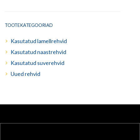
TOOTEKATEGOORIAD
Kasutatud lamellrehvid
Kasutatud naastrehvid
Kasutatud suverehvid
Uued rehvid