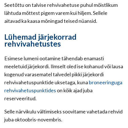
Seetõttu on talvise rehvivahetuse puhul mõistlikum
lähtuda mõttest pigem varem kui hiljem. Sellele
aitavad ka kaasa mõningad teised nüansid.
Lühemad järjekorrad
rehvivahetustes
Esimese lumeni ootamine tähendab enamasti
meeletuid järjekordi. Ilmselt oled ise kohanud või lausa
kogenud varasematel talvedel pikki järjekordi
rehvivahetuspunktide uksetaga, kuna
broneeringuga
rehvivahetuspunktides
on kõik ajad juba
reserveeritud.
Selle närvikulu vältimiseks soovitame vahetada rehvid
juba oktoobris-novembris.