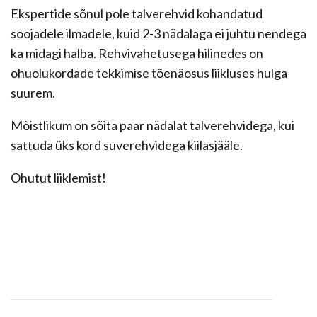
Ekspertide sõnul pole talverehvid kohandatud
soojadele ilmadele, kuid 2-3 nädalaga ei juhtu nendega
ka midagi halba. Rehvivahetusega hilinedes on
ohuolukordade tekkimise tõenäosus liikluses hulga
suurem.
Mõistlikum on sõita paar nädalat talverehvidega, kui
sattuda üks kord suverehvidega kiilasjääle.
Ohutut liiklemist!