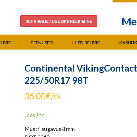
Me
REHVIVAHETUSE BRONEERIMINE
EHVID
TEENUSED
UUED REHVID
KASULI
Continental VikingContact
225/50R17 98T
35.00
€
/tk
Laos 1tk
Mustri sügavus 8 mm