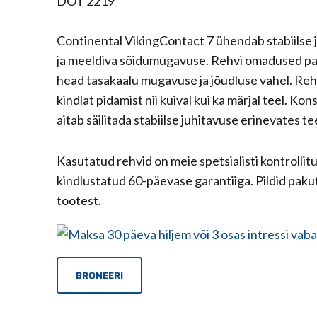
DOT 2219
Continental VikingContact 7 ühendab stabiilse 
ja meeldiva sõidumugavuse. Rehvi omadused p
head tasakaalu mugavuse ja jõudluse vahel. Re
kindlat pidamist nii kuival kui ka märjal teel. Ko
aitab säilitada stabiilse juhitavuse erinevates t
Kasutatud rehvid on meie spetsialisti kontrollit
kindlustatud 60-päevase garantiiga. Pildid paku
tootest.
BRONEERI