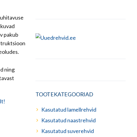
juhitavuse
akuvad
hv pakub
nstruktsioon
eeoludes.
ud ning
tavast
TOOTEKATEGOORIAD
Kasutatud lamellrehvid
Kasutatud naastrehvid
Kasutatud suverehvid