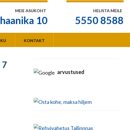
MEIE ASUKOHT
HELISTA MEILE
haanika 10
5550 8588
KKU
KONTAKT
 7
arvustused