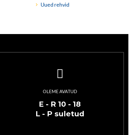
Uued rehvid
OLEME AVATUD
E - R 10 - 18
L - P suletud