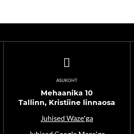
ASUKOHT
Mehaanika 10
Tallinn, Kristiine linnaosa
Juhised Waze'ga
Juhised Google Maps'ga