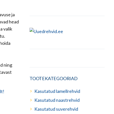
avuse ja
uvad head
a valik
tu.
 hoida
ud ning
tavast
TOOTEKATEGOORIAD
Kasutatud lamellrehvid
Kasutatud naastrehvid
Kasutatud suverehvid