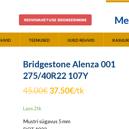
Me
REHVIVAHETUSE BRONEERIMINE
EHVID
TEENUSED
UUED REHVID
KASULI
Bridgestone Alenza 001
275/40R22 107Y
Algne
Praegune
45.00
€
37.50
€
/tk
hind
hind
Laos 2tk
oli:
on:
Mustri sügavus 5 mm
45.00€.
37.50€.