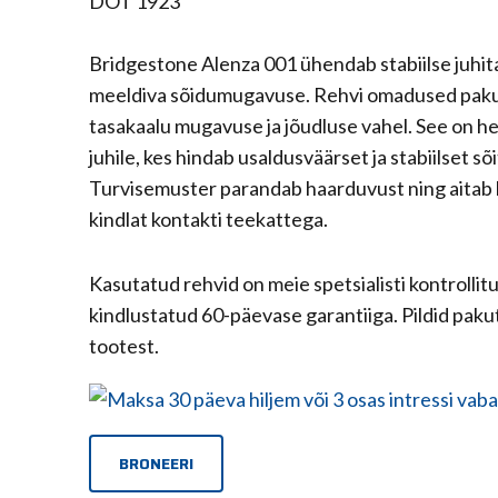
DOT 1923
Bridgestone Alenza 001 ühendab stabiilse juhit
meeldiva sõidumugavuse. Rehvi omadused pak
tasakaalu mugavuse ja jõudluse vahel. See on he
juhile, kes hindab usaldusväärset ja stabiilset sõi
Turvisemuster parandab haarduvust ning aitab
kindlat kontakti teekattega.
Kasutatud rehvid on meie spetsialisti kontrollit
kindlustatud 60-päevase garantiiga. Pildid paku
tootest.
BRONEERI