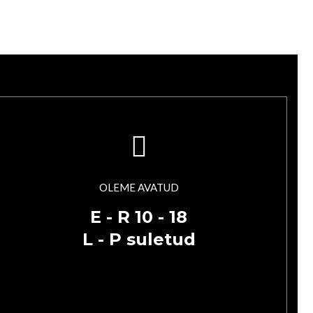
OLEME AVATUD
E - R 10 - 18
L - P suletud