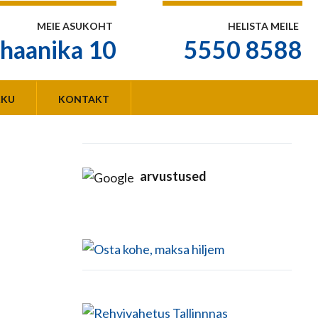
MEIE ASUKOHT
HELISTA MEILE
haanika 10
5550 8588
KKU
KONTAKT
arvustused