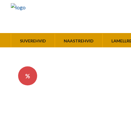
SUVEREHVID
NAASTREHVID
LAMELLR
%