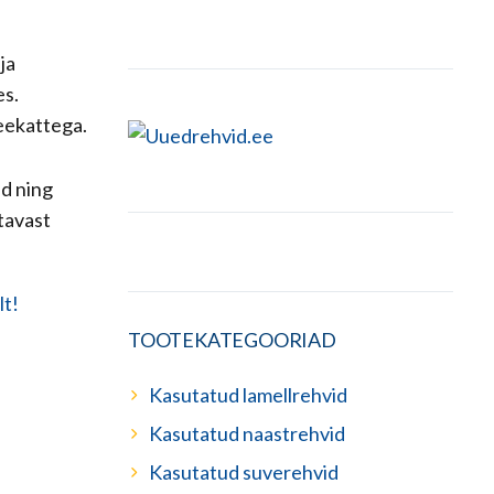
ja
es.
teekattega.
ud ning
tavast
TOOTEKATEGOORIAD
Kasutatud lamellrehvid
Kasutatud naastrehvid
Kasutatud suverehvid