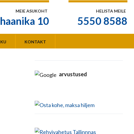
MEIE ASUKOHT
HELISTA MEILE
haanika 10
5550 8588
KKU
KONTAKT
arvustused