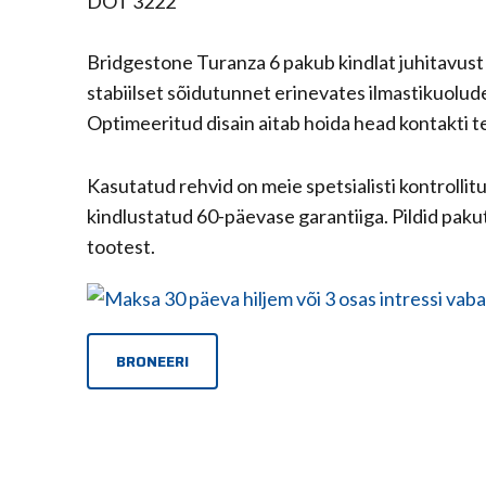
DOT 3222
Bridgestone Turanza 6 pakub kindlat juhitavust 
stabiilset sõidutunnet erinevates ilmastikuolud
Optimeeritud disain aitab hoida head kontakti 
Kasutatud rehvid on meie spetsialisti kontrollit
kindlustatud 60-päevase garantiiga. Pildid paku
tootest.
BRONEERI