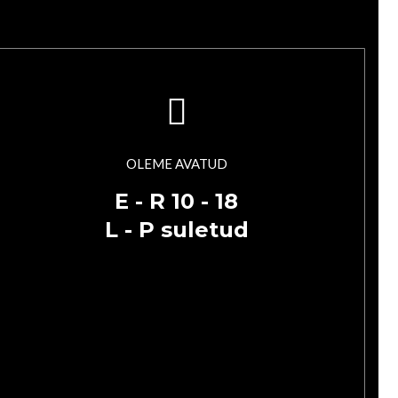
OLEME AVATUD
E - R 10 - 18
L - P suletud