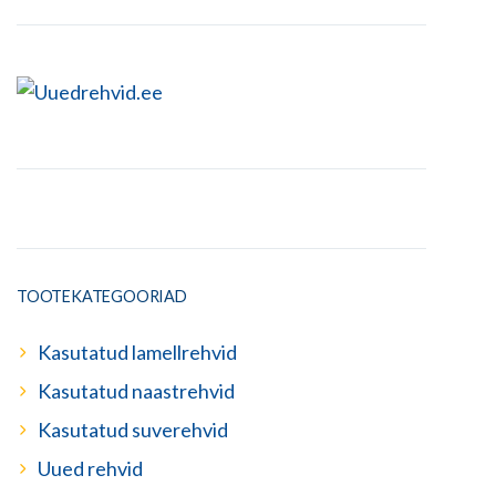
TOOTEKATEGOORIAD
Kasutatud lamellrehvid
Kasutatud naastrehvid
Kasutatud suverehvid
Uued rehvid