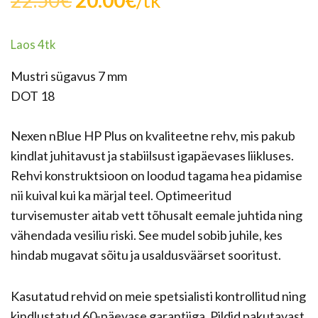
22.50
€
20.00
€
/tk
hind
hind
Laos 4tk
oli:
on:
Mustri sügavus 7 mm
22.50€.
20.00€.
DOT 18
Nexen nBlue HP Plus on kvaliteetne rehv, mis pakub
kindlat juhitavust ja stabiilsust igapäevases liikluses.
Rehvi konstruktsioon on loodud tagama hea pidamise
nii kuival kui ka märjal teel. Optimeeritud
turvisemuster aitab vett tõhusalt eemale juhtida ning
vähendada vesiliu riski. See mudel sobib juhile, kes
hindab mugavat sõitu ja usaldusväärset sooritust.
Kasutatud rehvid on meie spetsialisti kontrollitud ning
kindlustatud 60-päevase garantiiga. Pildid pakutavast