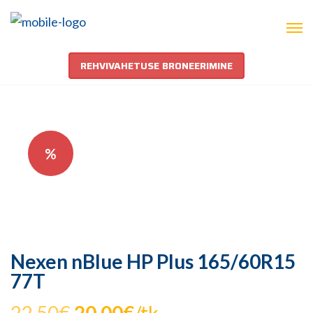
REHVIVAHETUSE BRONEERIMINE
%
Nexen nBlue HP Plus 165/60R15
77T
Algne
Praegune