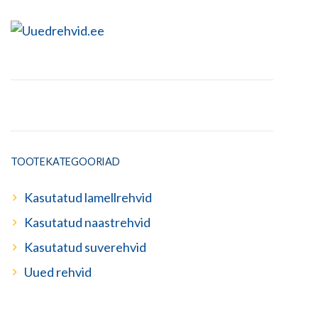
TOOTEKATEGOORIAD
Kasutatud lamellrehvid
Kasutatud naastrehvid
Kasutatud suverehvid
Uued rehvid