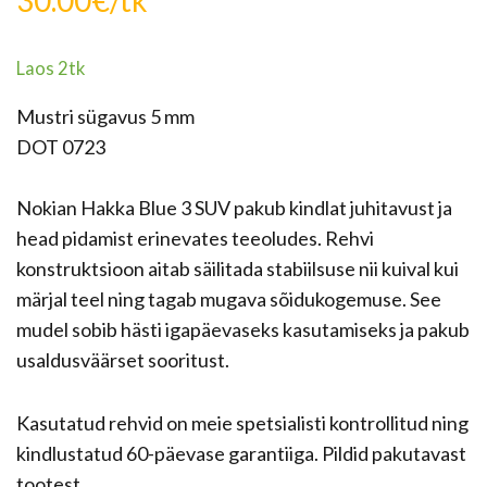
30.00
€
/tk
Laos 2tk
Mustri sügavus 5 mm
DOT 0723
Nokian Hakka Blue 3 SUV pakub kindlat juhitavust ja
head pidamist erinevates teeoludes. Rehvi
konstruktsioon aitab säilitada stabiilsuse nii kuival kui
märjal teel ning tagab mugava sõidukogemuse. See
mudel sobib hästi igapäevaseks kasutamiseks ja pakub
usaldusväärset sooritust.
Kasutatud rehvid on meie spetsialisti kontrollitud ning
kindlustatud 60-päevase garantiiga. Pildid pakutavast
tootest.