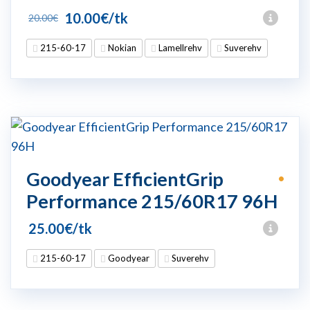
Algne
Praegune
10.00
€
/tk
20.00
€
hind
hind
215-60-17
Nokian
Lamellrehv
Suverehv
oli:
on:
20.00€.
10.00€.
Goodyear EfficientGrip
•
Performance 215/60R17 96H
25.00
€
/tk
215-60-17
Goodyear
Suverehv