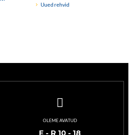
Uued rehvid
OLEME AVATUD
E - R 10 - 18