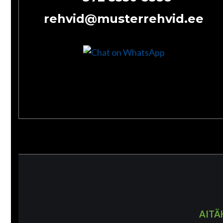
rehvid@musterrehvid.ee
AITÄ