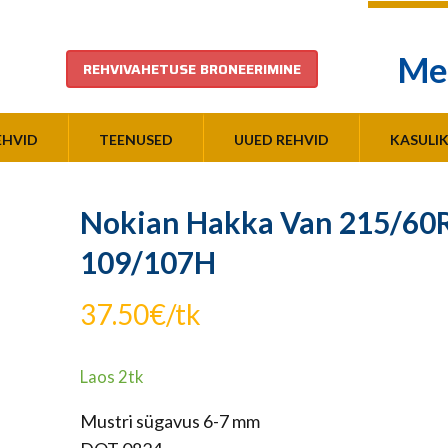
Me
REHVIVAHETUSE BRONEERIMINE
EHVID
TEENUSED
UUED REHVID
KASULI
Nokian Hakka Van 215/60
109/107H
37.50
€
/tk
Laos 2tk
Mustri sügavus 6-7 mm