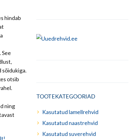
es hindab
at
da
. See
dlust,
d sõidukiga.
kes otsib
vahel.
TOOTEKATEGOORIAD
ud ning
Kasutatud lamellrehvid
tavast
Kasutatud naastrehvid
Kasutatud suverehvid