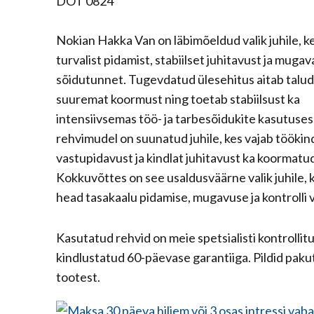
DOT 0824
Nokian Hakka Van on läbimõeldud valik juhile, k
turvalist pidamist, stabiilset juhitavust ja mugav
sõidutunnet. Tugevdatud ülesehitus aitab talu
suuremat koormust ning toetab stabiilsust ka
intensiivsemas töö- ja tarbesõidukite kasutuses
rehvimudel on suunatud juhile, kes vajab töökin
vastupidavust ja kindlat juhitavust ka koormatu
Kokkuvõttes on see usaldusväärne valik juhile, 
head tasakaalu pidamise, mugavuse ja kontrolli 
Kasutatud rehvid on meie spetsialisti kontrollit
kindlustatud 60-päevase garantiiga. Pildid paku
tootest.