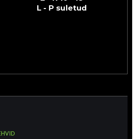
L - P suletud
EHVID