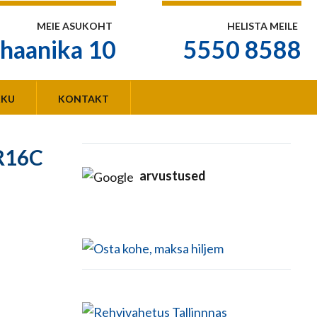
MEIE ASUKOHT
HELISTA MEILE
haanika 10
5550 8588
KKU
KONTAKT
R16C
arvustused