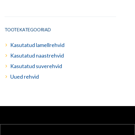
TOOTEKATEGOORIAD
Kasutatud lamellrehvid
Kasutatud naastrehvid
Kasutatud suverehvid
Uued rehvid