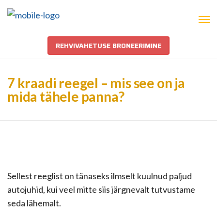
REHVIVAHETUSE BRONEERIMINE
7 kraadi reegel – mis see on ja
mida tähele panna?
Sellest reeglist on tänaseks ilmselt kuulnud paljud
autojuhid, kui veel mitte siis järgnevalt tutvustame
seda lähemalt.