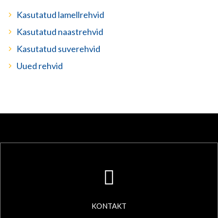
Kasutatud lamellrehvid
Kasutatud naastrehvid
Kasutatud suverehvid
Uued rehvid
KONTAKT