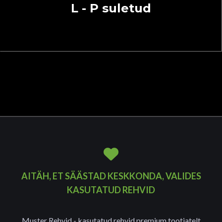
L - P suletud
AITÄH, ET SÄÄSTAD KESKKONDA, VALIDES
KASUTATUD REHVID
Muster Rehvid - kasutatud rehvid premium tootjatelt