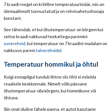
7 kraadi reegel on kriitiline temperatuurimäär, mis on
ülemaailmselt tunnustatud ja on rehvivahetushooaja
konstant.
See tähendab, et kui õhutemperatuur on kõrgem kui
seitse kraadi nakkuvad teekattega paremini
suverehvid
, kui temperatuur on 7 kraadist madalam on
nakkuvus parem
talverehvidel
.
Temperatuur hommikul ja õhtul
Kuigi esmapilgul tundub lihtne siis tihti ei mõelda
reaalsele keskkonnale. Nimelt võib päevane
õhutemperatuur olla kõrgem, kui hommikune või
õhtune.
Siin ongi oluline tähele panna, et autot kasutame