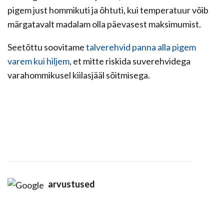
pigem just hommikuti ja õhtuti, kui temperatuur võib
märgatavalt madalam olla päevasest maksimumist.
Seetõttu soovitame
talverehvid panna alla pigem
varem kui hiljem
, et mitte riskida suverehvidega
varahommikusel kiilasjääl sõitmisega.
arvustused