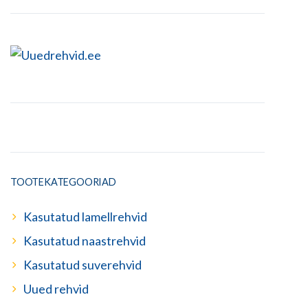
TOOTEKATEGOORIAD
Kasutatud lamellrehvid
Kasutatud naastrehvid
Kasutatud suverehvid
Uued rehvid