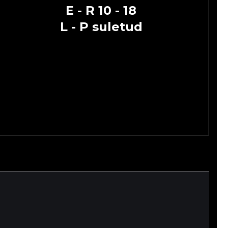
E - R 10 - 18
L - P suletud