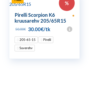
%
Pirelli Scorpion K6
•
kruusarehv 205/65R15
Algne
Praegune
30.00
€
/tk
50.00
€
hind
hind
205-65-15
Pirelli
oli:
on:
Suverehv
50.00€.
30.00€.