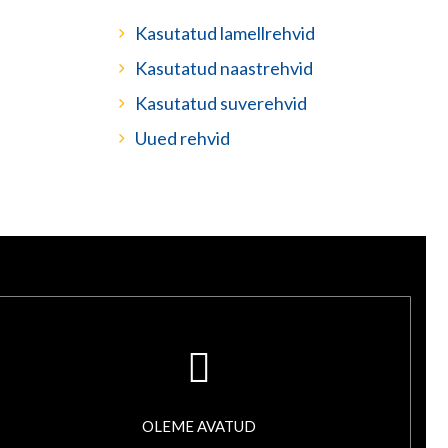
Kasutatud lamellrehvid
Kasutatud naastrehvid
Kasutatud suverehvid
Uued rehvid
OLEME AVATUD