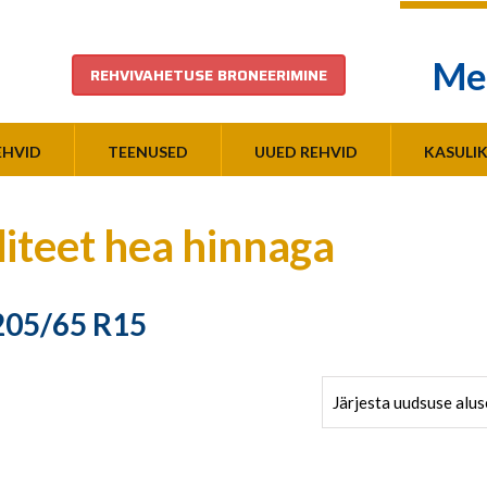
Me
REHVIVAHETUSE BRONEERIMINE
EHVID
TEENUSED
UUED REHVID
KASULI
liteet hea hinnaga
205/65 R15