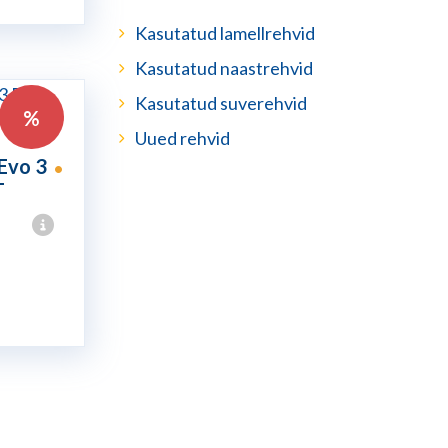
Kasutatud lamellrehvid
Kasutatud naastrehvid
Kasutatud suverehvid
%
Uued rehvid
Evo 3
•
T
une
.