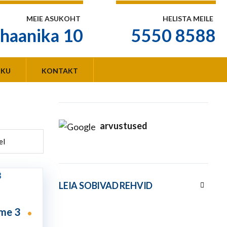
MEIE ASUKOHT
HELISTA MEILE
haanika 10
5550 8588
KKU
KONTAKT
arvustused
LEIA SOBIVAD REHVID
me 3
•