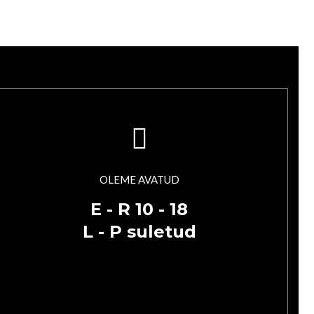
OLEME AVATUD
E - R 10 - 18
L - P suletud