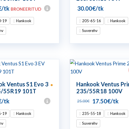
€
/tk
30.00
€
/tk
BRONEERITUD
0-19
Hankook
205-65-16
Hankook
hv
Suverehv
k Ventus S1 Evo 3
Hankook Ventus Pr
•
5/55R19 101T
235/55R18 100V
Algne
Praeg
€
/tk
17.50
€
/tk
25.00
€
hind
hind
5-19
Hankook
235-55-18
Hankook
oli:
on:
hv
Suverehv
25.00€.
17.50€