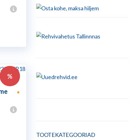
%
ime
•
une
TOOTEKATEGOORIAD
.