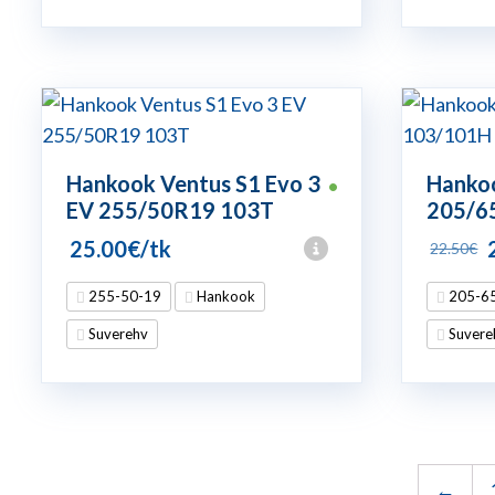
Hankook Ventus S1 Evo 3
Hankoo
•
EV 255/50R19 103T
205/6
25.00
€
/tk
22.50
€
255-50-19
Hankook
205-6
o
Suverehv
Suvere
←