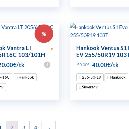
%
k Vantra LT
Hankook Ventus S1 
•
5R16C 103/101H
EV 255/50R19 103
Algne
Praegune
Algne
Praeg
20.00
€
/tk
40.00
€
/tk
50.00
€
hind
hind
hind
hind
5-16C
Hankook
255-50-19
Hankook
li:
on:
oli:
on:
hv
Suverehv
22.50€.
20.00€.
50.00€.
40.00€
1
2
3
4
→