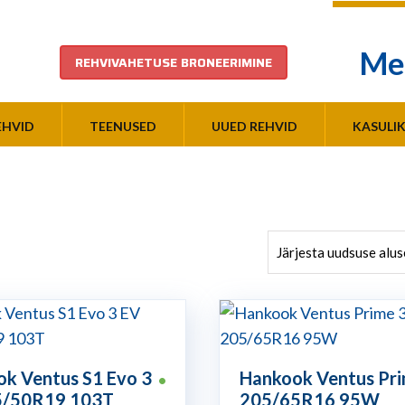
Me
REHVIVAHETUSE BRONEERIMINE
EHVID
TEENUSED
UUED REHVID
KASULI
k Ventus S1 Evo 3
Hankook Ventus Pri
•
5/50R19 103T
205/65R16 95W