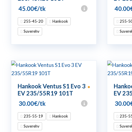
45.00
€
/tk
40.00
255-45-20
Hankook
255-5
Suverehv
Suvere
Hankook Ventus S1 Evo 3
Hankoo
•
EV 235/55R19 101T
EV 23
30.00
€
/tk
30.00
235-55-19
Hankook
235-5
Suverehv
Suvere