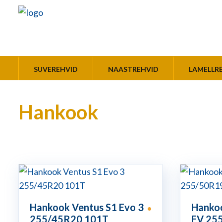
SUVEREHVID
NAASTREHVID
LAMELLR
Hankook
Hankook Ventus S1 Evo 3
Hankoo
•
255/45R20 101T
EV 25