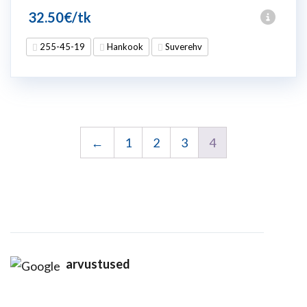
32.50
€
/tk
255-45-19
Hankook
Suverehv
←
1
2
3
4
arvustused