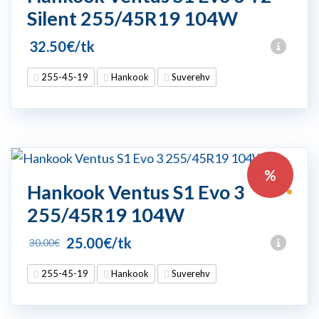
Silent 255/45R19 104W
32.50
€
/tk
255-45-19
Hankook
Suverehv
%
Hankook Ventus S1 Evo 3
•
255/45R19 104W
Algne
Praegune
25.00
€
/tk
30.00
€
hind
hind
255-45-19
Hankook
Suverehv
oli:
on:
30.00€.
25.00€.