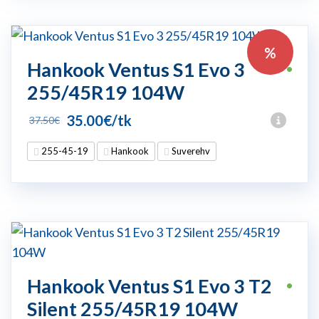
%
Hankook Ventus S1 Evo 3
•
255/45R19 104W
Algne
Praegune
35.00
€
/tk
37.50
€
hind
hind
255-45-19
Hankook
Suverehv
oli:
on:
37.50€.
35.00€.
Hankook Ventus S1 Evo 3 T2
•
Silent 255/45R19 104W