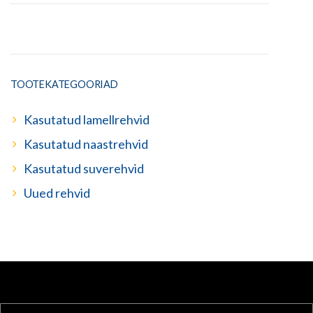
TOOTEKATEGOORIAD
Kasutatud lamellrehvid
Kasutatud naastrehvid
Kasutatud suverehvid
Uued rehvid